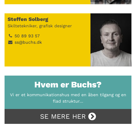
Steffen Solberg
Skiltetekniker, grafisk designer
50 89 93 57
ss@buchs.dk
Hvem er Buchs?
Vi er et kommunikationshus med en åben tilgang og en
flad struktur…
SE MERE HER